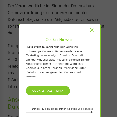
Der Verantwortliche im Sinne der Datenschutz-
Grundverordnung und anderer nationaler
Datenschutzgesetze der Mitgliedsstaaten sowie
sonstiger datenschutzrechtlicher Bestimmungen ist
X
die:
Cookie-Hinweis
Energie Steiermark Breitband GmbH
Diese Website verwendet nur technisch
notwendige Cookies. Wir verwenden keine
Leonhardgürtel 10
Marketing- oder Analyse-Cookies. Durch die
A-8010 Graz
weitere Nutzung dieser Website stimmen Sie der
Speicherung dieser technisch notwendigen
Telefon: +43 (0) 316/9000
Cookies auf Ihrem Gerät zu. Mehr dazu unter
Fax: +43 (0) 316 9000-22909
'Details zu den eingesetzten Cookies und
Services'.
E-Mail: info(at)e-steiermark.com
Internet: http://www.e-steiermark.com
Anschrift des
Datenschutzbeauftragten
Details zu den eingesetzten Cookies und Services