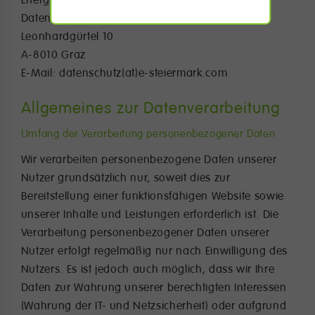
Energie Steiermark Breitband GmbH, z.H.
Datenschutzbeauftragter
Leonhardgürtel 10
A-8010 Graz
E-Mail: datenschutz(at)e-steiermark.com
Allgemeines zur Datenverarbeitung
Umfang der Verarbeitung personenbezogener Daten
Wir verarbeiten personenbezogene Daten unserer
Nutzer grundsätzlich nur, soweit dies zur
Bereitstellung einer funktionsfähigen Website sowie
unserer Inhalte und Leistungen erforderlich ist. Die
Verarbeitung personenbezogener Daten unserer
Nutzer erfolgt regelmäßig nur nach Einwilligung des
Nutzers. Es ist jedoch auch möglich, dass wir Ihre
Daten zur Wahrung unserer berechtigten Interessen
(Wahrung der IT- und Netzsicherheit) oder aufgrund